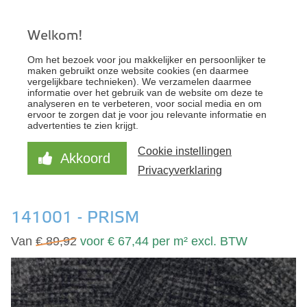
Welkom!
KantoorFloor - Uw specialist voor zakelijke
Om het bezoek voor jou makkelijker en persoonlijker te
vloeren
maken gebruikt onze website cookies (en daarmee
vergelijkbare technieken). We verzamelen daarmee
informatie over het gebruik van de website om deze te
analyseren en te verbeteren, voor social media en om
STAAL BESTELLEN
ervoor te zorgen dat je voor jou relevante informatie en
advertenties te zien krijgt.
ONLINE OFFERTE
Cookie instellingen
Akkoord
FORBO FLOTEX PLANKEN -
Privacyverklaring
CONVERGE
141001 - PRISM
Van
€ 89,92
voor € 67,44 per m² excl. BTW