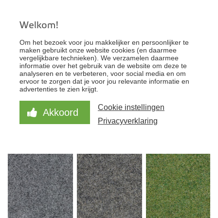
Welkom!
KantoorFloor - Uw specialist voor zakelijke
Om het bezoek voor jou makkelijker en persoonlijker te
vloeren
maken gebruikt onze website cookies (en daarmee
vergelijkbare technieken). We verzamelen daarmee
informatie over het gebruik van de website om deze te
analyseren en te verbeteren, voor social media en om
FILTER HET ASSORTIMENT
ervoor te zorgen dat je voor jou relevante informatie en
advertenties te zien krijgt.
FILTER HET ASSORTIMENT
Cookie instellingen
Akkoord
Privacyverklaring
NAALDVILT TEGELS