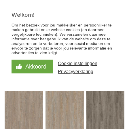
Welkom!
KantoorFloor - Uw specialist voor zakelijke
Om het bezoek voor jou makkelijker en persoonlijker te
vloeren
maken gebruikt onze website cookies (en daarmee
vergelijkbare technieken). We verzamelen daarmee
informatie over het gebruik van de website om deze te
analyseren en te verbeteren, voor social media en om
FILTER HET ASSORTIMENT
ervoor te zorgen dat je voor jou relevante informatie en
advertenties te zien krijgt.
FILTER HET ASSORTIMENT
Cookie instellingen
Akkoord
Privacyverklaring
PVC TEGELS