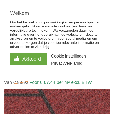
Welkom!
KantoorFloor - Uw specialist voor zakelijke
Om het bezoek voor jou makkelijker en persoonlijker te
vloeren
maken gebruikt onze website cookies (en daarmee
vergelijkbare technieken). We verzamelen daarmee
informatie over het gebruik van de website om deze te
analyseren en te verbeteren, voor social media en om
STAAL BESTELLEN
ervoor te zorgen dat je voor jou relevante informatie en
advertenties te zien krijgt.
ONLINE OFFERTE
Cookie instellingen
Akkoord
FORBO FLOTEX PLANKEN - TRIAD
Privacyverklaring
131001 - RED
Van
€ 89,92
voor € 67,44 per m² excl. BTW