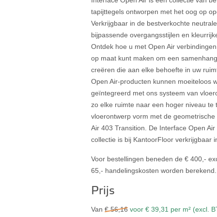
Interface Open Air is een collectie van b
tapijttegels ontworpen met het oog op op
Verkrijgbaar in de bestverkochte neutral
bijpassende overgangsstijlen en kleurrij
Ontdek hoe u met Open Air verbindinge
op maat kunt maken om een samenhange
creëren die aan elke behoefte in uw ruim
Open Air-producten kunnen moeiteloos 
geïntegreerd met ons systeem van vloer
zo elke ruimte naar een hoger niveau te t
vloerontwerp vorm met de geometrische 
Air 403 Transition. De Interface Open Air
collectie is bij KantoorFloor verkrijgbaar 
Voor bestellingen beneden de € 400,- ex
65,- handelingskosten worden berekend.
Prijs
Van
€ 56,16
voor € 39,31 per m² (excl. 