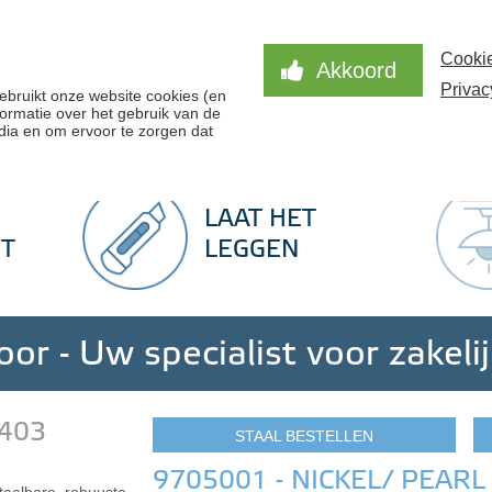
Hom
Cookie
Akkoord
Privac
078
ebruikt onze website cookies (en
ormatie over het gebruik van de
dia en om ervoor te zorgen dat
ratis stalen
Snel een offerte
Advies op maat
LAAT HET
T
LEGGEN
or - Uw specialist voor zakeli
 403
STAAL BESTELLEN
9705001 - NICKEL/ PEARL