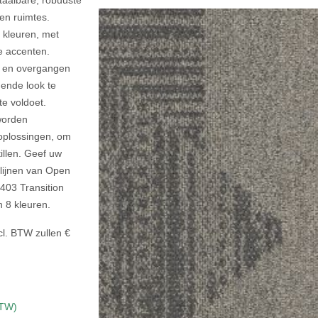
etaalbare, robuuste
en ruimtes.
e kleuren, met
ke accenten.
n en overgangen
nde look te
te voldoet.
worden
oplossingen, om
illen. Geef uw
lijnen van Open
 403 Transition
in 8 kleuren.
cl. BTW zullen €
BTW)