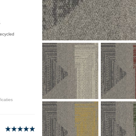
s
ecycled
icaties