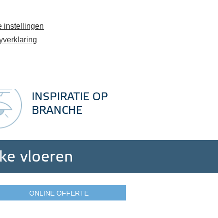
e
Contact
Uw stalen (
0
)
 instellingen
yverklaring
 - 699 13 77
info@kantoorfloor.nl
Voor projecten vanaf 100 m²
INSPIRATIE OP
BRANCHE
jke vloeren
ONLINE OFFERTE