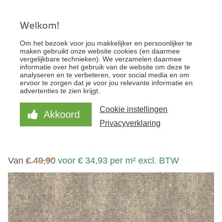
Welkom!
KantoorFloor - Uw specialist voor zakelijke
Om het bezoek voor jou makkelijker en persoonlijker te
vloeren
maken gebruikt onze website cookies (en daarmee
vergelijkbare technieken). We verzamelen daarmee
informatie over het gebruik van de website om deze te
analyseren en te verbeteren, voor social media en om
STAAL BESTELLEN
ervoor te zorgen dat je voor jou relevante informatie en
advertenties te zien krijgt.
ONLINE OFFERTE
Cookie instellingen
Akkoord
MODULYSS IVY
Privacyverklaring
106
Van
€ 49,90
voor € 34,93 per m² excl. BTW