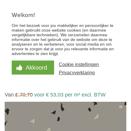
Welkom!
KantoorFloor - Uw specialist voor zakelijke
Om het bezoek voor jou makkelijker en persoonlijker te
vloeren
maken gebruikt onze website cookies (en daarmee
vergelijkbare technieken). We verzamelen daarmee
informatie over het gebruik van de website om deze te
analyseren en te verbeteren, voor social media en om
STAAL BESTELLEN
ervoor te zorgen dat je voor jou relevante informatie en
advertenties te zien krijgt.
ONLINE OFFERTE
Cookie instellingen
Akkoord
NORA NORAPLAN STONE
Privacyverklaring
1146 - CLAY
Van
€ 70,70
voor € 53,03 per m² excl. BTW