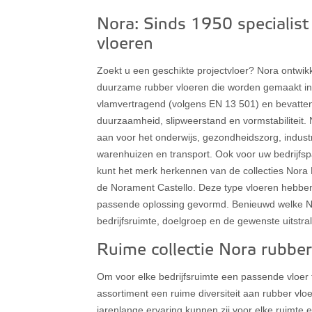
Nora: Sinds 1950 specialist
vloeren
Zoekt u een geschikte projectvloer? Nora ontwikk
duurzame rubber vloeren die worden gemaakt in 
vlamvertragend (volgens EN 13 501) en bevatte
duurzaamheid, slipweerstand en vormstabiliteit. 
aan voor het onderwijs, gezondheidszorg, indus
warenhuizen en transport. Ook voor uw bedrijfs
kunt het merk herkennen van de collecties Nor
de Norament Castello. Deze type vloeren hebben
passende oplossing gevormd. Benieuwd welke Nor
bedrijfsruimte, doelgroep en de gewenste uitstr
Ruime collectie Nora rubber
Om voor elke bedrijfsruimte een passende vloer 
assortiment een ruime diversiteit aan rubber vl
jarenlange ervaring kunnen zij voor elke ruimte 