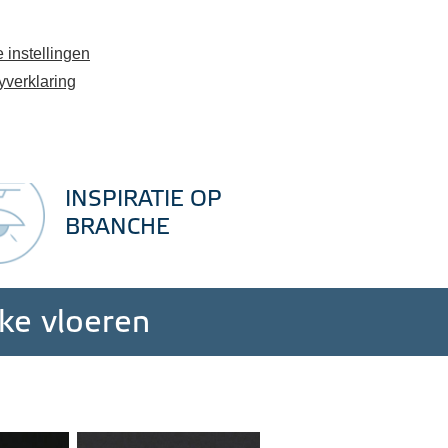
e
Contact
Uw stalen (
0
)
 instellingen
yverklaring
 - 699 13 77
info@kantoorfloor.nl
Voor projecten vanaf 100 m²
INSPIRATIE OP
BRANCHE
jke vloeren