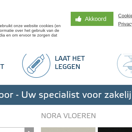
Hom
Cookie
Akkoord
Privac
078
ebruikt onze website cookies (en
ormatie over het gebruik van de
dia en om ervoor te zorgen dat
ratis stalen
Snel een offerte
Advies op maat
LAAT HET
T
LEGGEN
or - Uw specialist voor zakeli
NORA VLOEREN