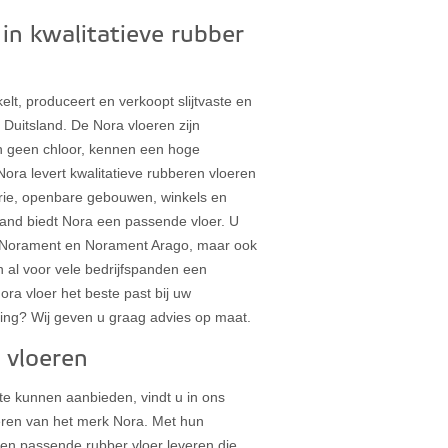
 in kwalitatieve rubber
elt, produceert en verkoopt slijtvaste en
Duitsland. De Nora vloeren zijn
n geen chloor, kennen een hoge
Nora levert kwalitatieve rubberen vloeren
trie, openbare gebouwen, winkels en
pand biedt Nora een passende vloer. U
a Norament en Norament Arago, maar ook
 al voor vele bedrijfspanden een
a vloer het beste past bij uw
aling? Wij geven u graag advies op maat.
 vloeren
te kunnen aanbieden, vindt u in ons
oeren van het merk Nora. Met hun
een passende rubber vloer leveren die