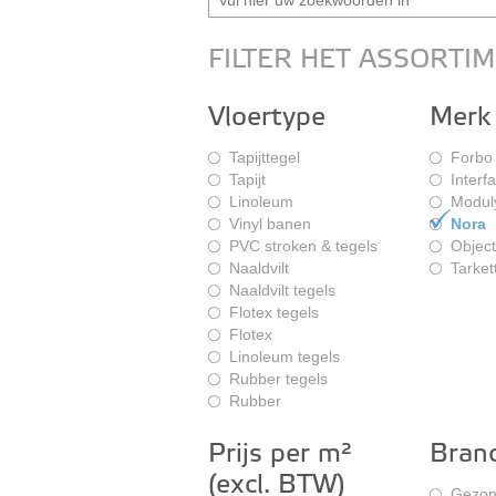
FILTER HET ASSORTI
Vloertype
Merk
Tapijttegel
Forbo
Tapijt
Interf
Linoleum
Modul
Vinyl banen
Nora
PVC stroken & tegels
Object
Naaldvilt
Tarket
Naaldvilt tegels
Flotex tegels
Flotex
Linoleum tegels
Rubber tegels
Rubber
Prijs per m²
Bran
(excl. BTW)
Gezon